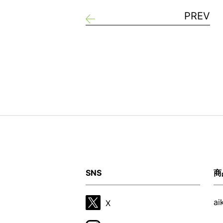
PREV
SNS
商
a
X