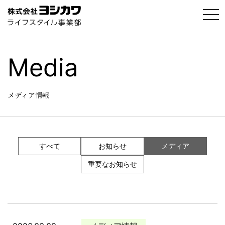
t
o
g
g
l
e
Media
n
a
v
i
g
メディア情報
a
t
i
o
n
すべて
お知らせ
メディア
重要なお知らせ