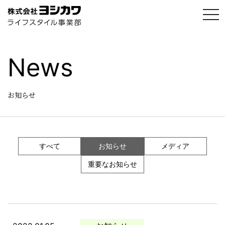
t
o
g
g
l
e
News
n
a
v
i
g
お知らせ
a
t
i
o
n
すべて
お知らせ
メディア
重要なお知らせ