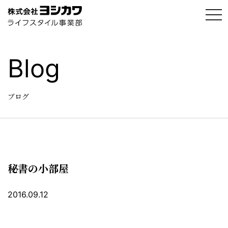
t
o
g
g
l
e
Blog
n
a
v
i
g
ブログ
a
t
i
o
n
秘書の小部屋
2016.09.12