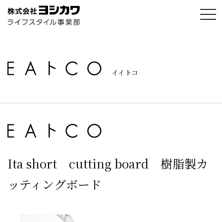
t
o
g
g
l
e
n
a
イイトコ
v
i
g
a
t
i
o
n
Ita short cutting board 樹脂製カ
ッティングボード