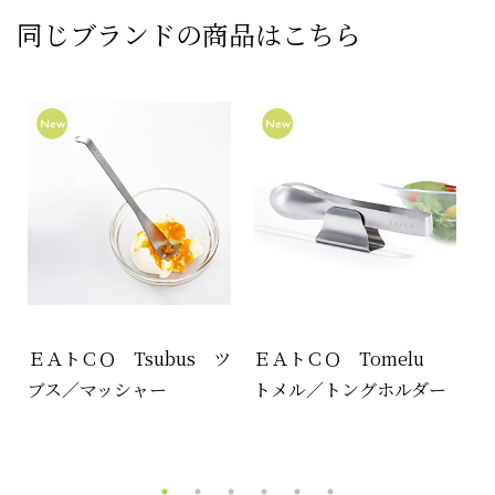
同じブランドの商品はこちら
ス
ＥＡトＣＯ Tsubus ツ
ＥＡトＣＯ Tomelu
Ｅ
ス
ブス／マッシャー
トメル／トングホルダー