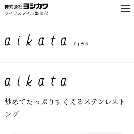
t
o
g
g
l
e
n
a
アイカタ
v
i
g
a
t
i
o
n
炒めてたっぷりすくえるステンレスト
ング