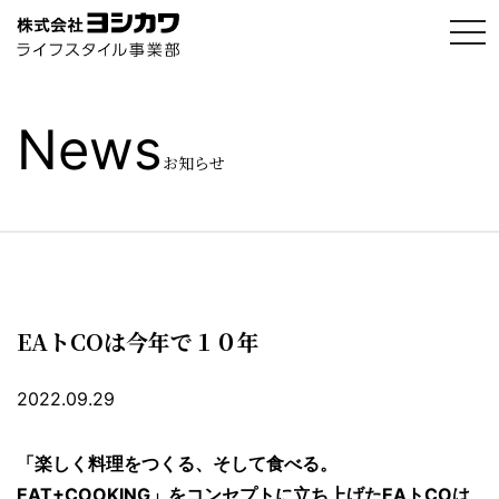
t
o
g
g
l
e
News
n
a
お知らせ
v
i
g
a
t
i
o
n
EAトCOは今年で１０年
2022.09.29
「楽しく料理をつくる、そして食べる。
EAT+COOKING」
をコンセプトに立ち上げたEAトCOは