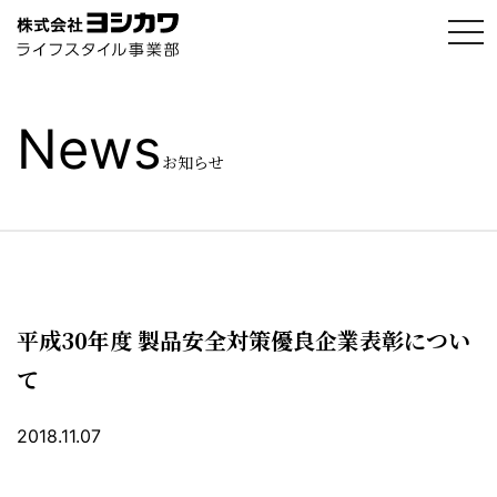
t
o
g
g
l
e
News
n
a
お知らせ
v
i
g
a
t
i
o
n
平成30年度 製品安全対策優良企業表彰につい
て
2018.11.07