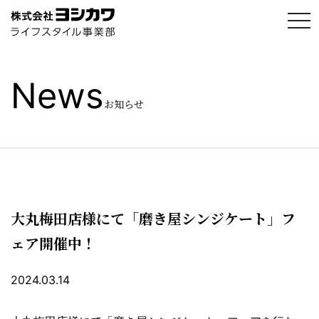
t
o
g
g
l
e
News
n
a
お知らせ
v
i
g
a
t
i
o
n
大丸梅田店様にて「磨き屋シンジケート」フ
ェア開催中！
2024.03.14