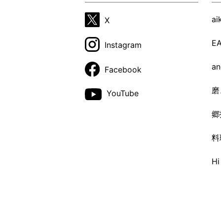
a
X
E
Instagram
a
Facebook
磨
YouTube
郷
料
H