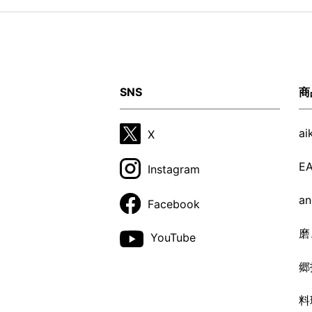
SNS
商
a
X
E
Instagram
a
Facebook
磨
YouTube
郷
料