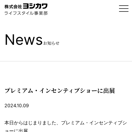
t
o
g
g
l
e
News
n
a
お知らせ
v
i
g
a
t
i
o
n
プレミアム・インセンティブショーに出展
2024.10.09
本日からはじまりました、プレミアム・インセンティブシ
ョーに出展。