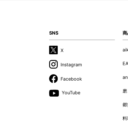
SNS
商
a
X
E
Instagram
a
Facebook
磨
YouTube
郷
料