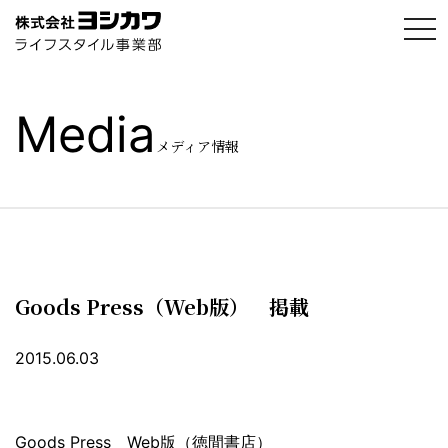
t
o
g
g
l
e
Media
n
a
メディア情報
v
i
g
a
t
i
o
n
Goods Press（Web版） 掲載
2015.06.03
Goods Press Web版（徳間書店）