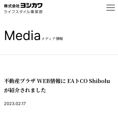
t
o
g
g
l
e
Media
n
a
メディア情報
v
i
g
a
t
i
o
n
不動産プラザ WEB情報に EAトCO Shibolu
が紹介されました
2023.02.17