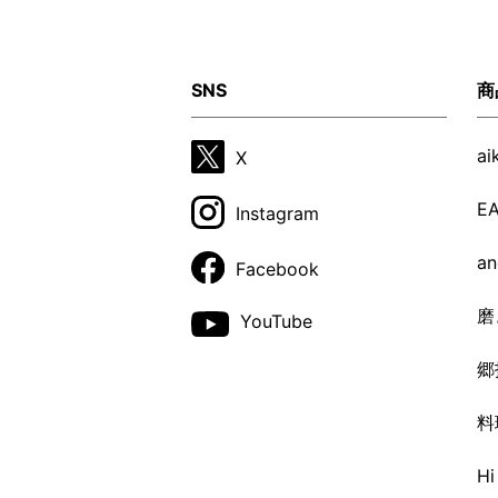
SNS
商
a
X
E
Instagram
a
Facebook
磨
YouTube
郷
料
H