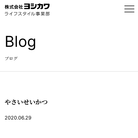
t
o
g
g
l
e
Blog
n
a
v
i
g
ブログ
a
t
i
o
n
やさいせいかつ
2020.06.29