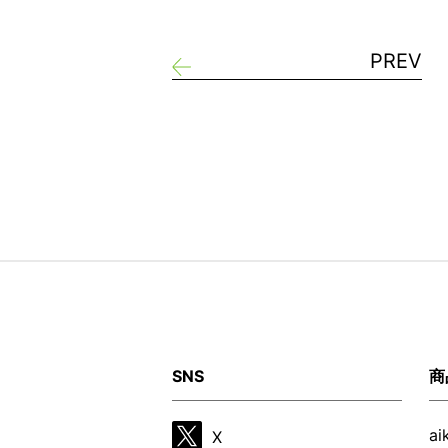
PREV
SNS
商
a
X