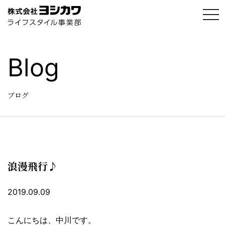
t
o
g
g
l
e
Blog
n
a
v
i
g
ブログ
a
t
i
o
n
浪漫飛行♪
2019.09.09
こんにちは、中川です。