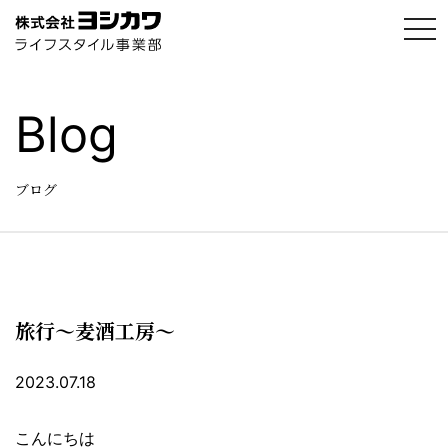
t
o
g
g
l
e
Blog
n
a
v
i
g
ブログ
a
t
i
o
n
旅行～麦酒工房～
2023.07.18
こんにちは