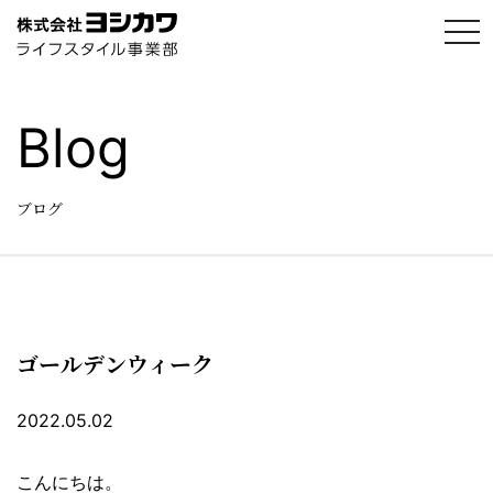
t
o
g
g
l
e
Blog
n
a
v
i
g
ブログ
a
t
i
o
n
ゴールデンウィーク
2022.05.02
こんにちは。