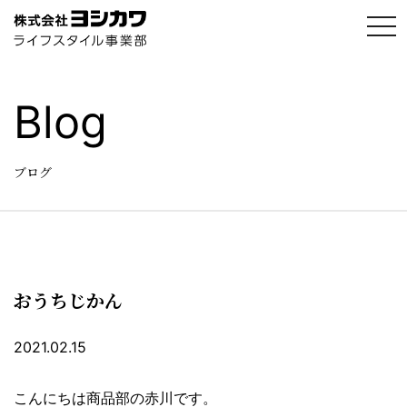
t
o
g
g
l
e
Blog
n
a
v
i
g
ブログ
a
t
i
o
n
おうちじかん
2021.02.15
こんにちは商品部の赤川です。