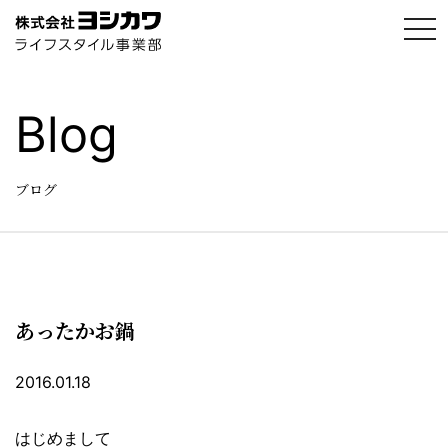
t
o
g
g
l
e
Blog
n
a
v
i
g
ブログ
a
t
i
o
n
あったかお鍋
2016.01.18
はじめまして