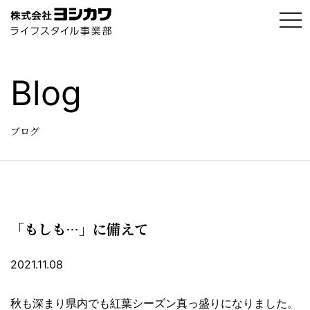
t
o
g
g
l
e
Blog
n
a
v
i
g
ブログ
a
t
i
o
n
「もしも…」に備えて
2021.11.08
秋も深まり県内でも紅葉シーズン真っ盛りになりました。