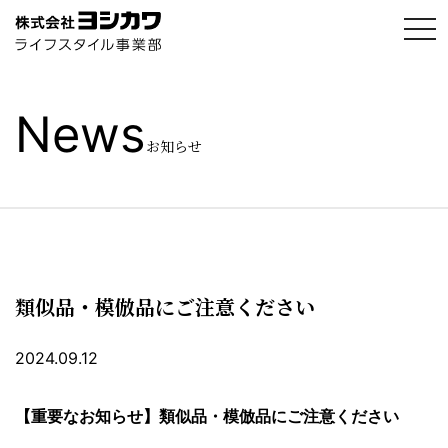
t
o
g
g
l
e
News
n
a
お知らせ
v
i
g
a
t
i
o
n
類似品・模倣品にご注意ください
2024.09.12
【重要なお知らせ】類似品・模倣品にご注意ください