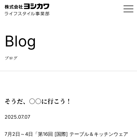
t
o
g
g
l
e
Blog
n
a
v
i
g
ブログ
a
t
i
o
n
そうだ、○○に行こう！
2025.07.07
7月2日～4日「第16回 [国際] テーブル＆キッチンウェア