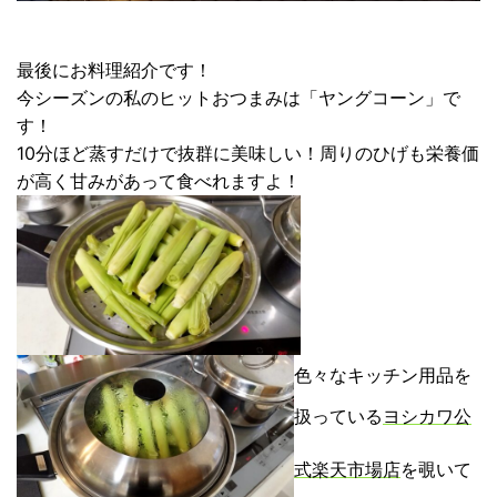
最後にお料理紹介です！
今シーズンの私のヒットおつまみは「ヤングコーン」で
す！
10分ほど蒸すだけで抜群に美味しい！周りのひげも栄養価
が高く甘みがあって食べれますよ！
色々なキッチン用品を
扱っている
ヨシカワ公
式楽天市場店
を覗いて